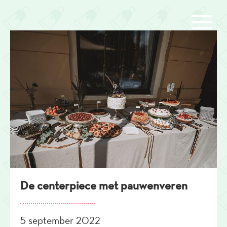
Overslaan
en
naar
de
inhoud
gaan
De centerpiece met pauwenveren
5 september 2022