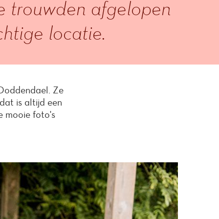
Ze trouwden afgelopen
tige locatie.
 Doddendael. Ze
at is altijd een
e mooie foto's