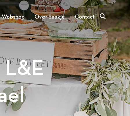
Webshop
Over Saakje
Contact
r L&E
ael