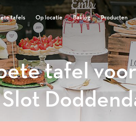
ete tafels
Op locatie
Baklog
Producten
oete tafel voo
j Slot Doddend