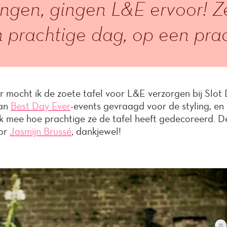
ngen, gingen L&E ervoor! 
 prachtige dag, op een prach
 mocht ik de zoete tafel voor L&E verzorgen bij Slot
van
Best Day Ever
-events gevraagd voor de styling, en d
k mee hoe prachtige ze de tafel heeft gedecoreerd. D
oor
Jasmijn Brussé
, dankjewel!