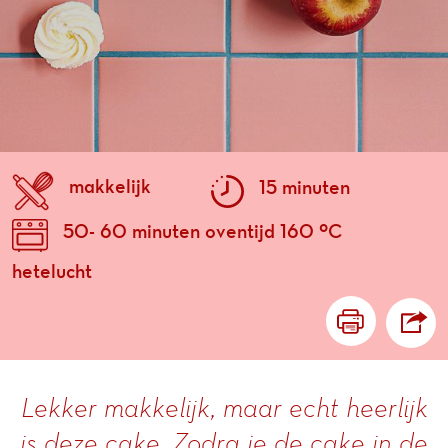
makkelijk
15 minuten
50- 60 minuten oventijd 160 ºC
hetelucht
Lekker makkelijk, maar echt heerlijk
is deze cake. Zodra je de cake in de