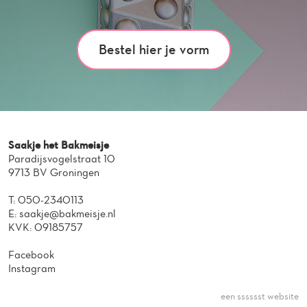
Bestel hier je vorm
Saakje het Bakmeisje
Paradijsvogelstraat 10
9713 BV Groningen
T:
050-2340113
E:
saakje@bakmeisje.nl
KVK: 09185757
Facebook
Instagram
een sssssst website