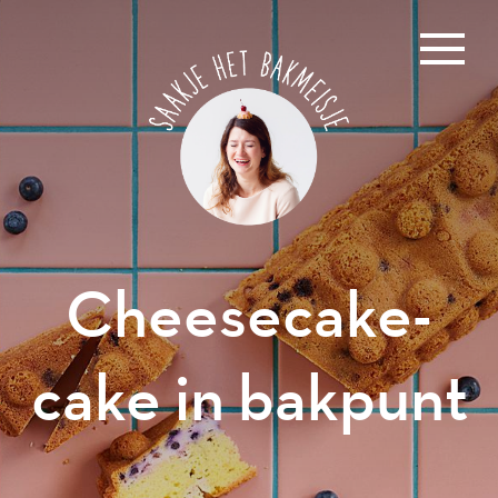
Overslaan
en
naar
de
inhoud
gaan
Cheesecake-
cake in bakpunt