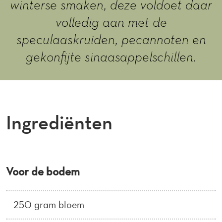
winterse smaken, deze voldoet daar
volledig aan met de
speculaaskruiden, pecannoten en
gekonfijte sinaasappelschillen.
Ingrediënten
Voor de bodem
250 gram bloem