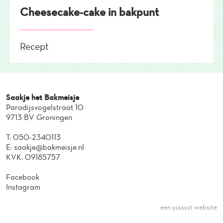
Cheesecake-cake in bakpunt
Recept
Saakje het Bakmeisje
Paradijsvogelstraat 10
9713 BV Groningen
T:
050-2340113
E:
saakje@bakmeisje.nl
KVK: 09185757
Facebook
Instagram
een sssssst website