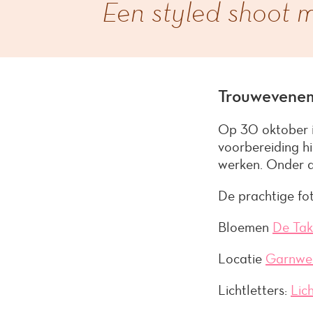
Een styled shoot m
Trouwevenem
Op 30 oktober i
voorbereiding h
werken. Onder a
De prachtige fo
Bloemen
De Tak
Locatie
Garnwe
Lichtletters:
Lic