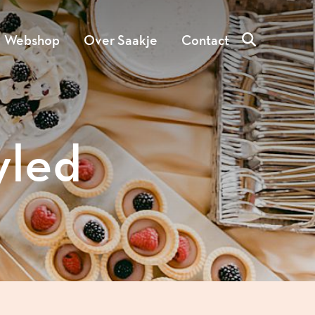
Webshop
Over Saakje
Contact
yled