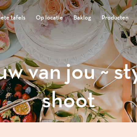
ete tafels
Op locatie
Baklog
Producten
uw van jou ~ st
shoot