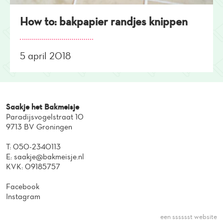
How to: bakpapier randjes knippen
5 april 2018
Saakje het Bakmeisje
Paradijsvogelstraat 10
9713 BV Groningen
T:
050-2340113
E:
saakje@bakmeisje.nl
KVK: 09185757
Facebook
Instagram
een sssssst website