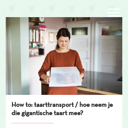
Overslaan
en
naar
de
inhoud
gaan
How to: taarttransport / hoe neem je
die gigantische taart mee?