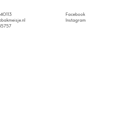
40113
Facebook
bakmeisje.nl
Instagram
85757