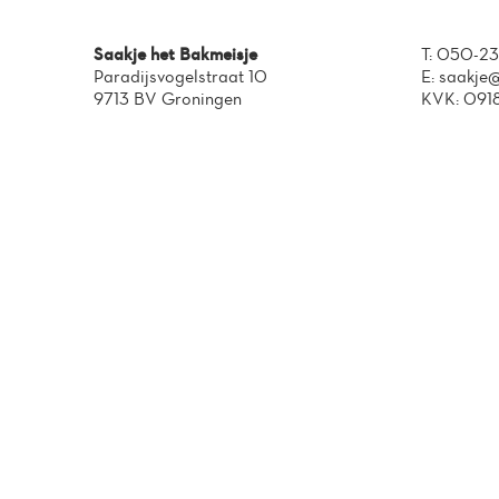
Saakje het Bakmeisje
T:
050-23
Paradijsvogelstraat 10
E:
saakje@
9713 BV Groningen
KVK: 091