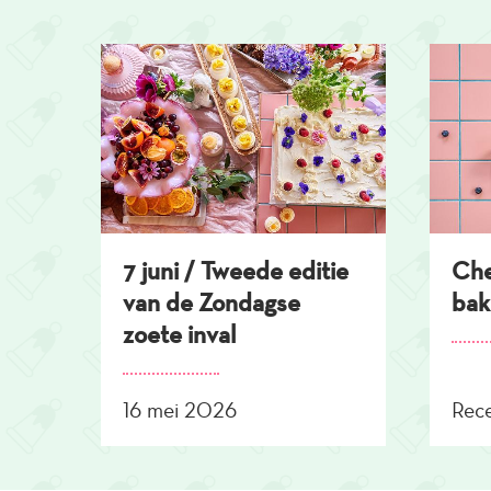
Overslaan
en
naar
de
inhoud
gaan
7 juni / Tweede editie
Che
van de Zondagse
bak
zoete inval
16 mei 2026
Rec