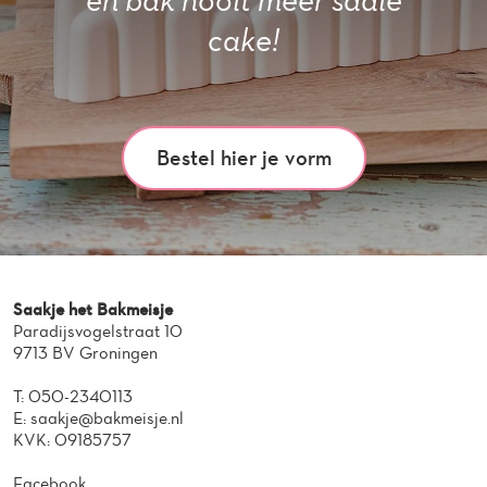
cake!
Bestel hier je vorm
Saakje het Bakmeisje
Paradijsvogelstraat 10
9713 BV Groningen
T:
050-2340113
E:
saakje@bakmeisje.nl
KVK: 09185757
Facebook