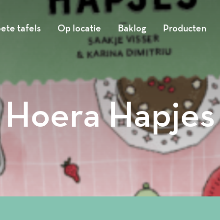
ete tafels
Op locatie
Baklog
Producten
Hoera Hapjes