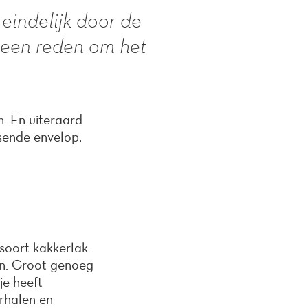
eindelijk door de
l een reden om het
n. En uiteraard
sende envelop,
oort kakkerlak.
den. Groot genoeg
je heeft
erhalen en