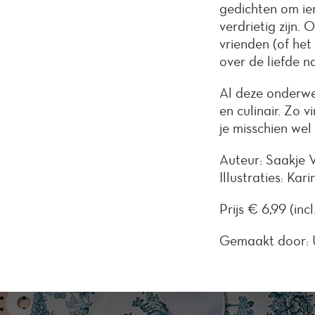
gedichten om iem
verdrietig zijn. 
vrienden (of he
over de liefde na
Al deze onderwer
en culinair. Zo v
je misschien wel
Auteur: Saakje V
Illustraties: Kari
Prijs € 6,99 (inc
Gemaakt door: U