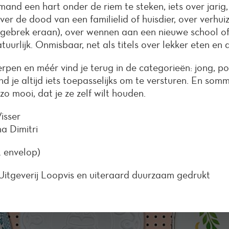
and een hart onder de riem te steken, iets over jarig, 
Over de dood van een familielid of huisdier, over verhui
t gebrek eraan), over wennen aan een nieuwe school of
tuurlijk. Onmisbaar, net als titels over lekker eten en 
pen en méér vind je terug in de categorieën: jong, poë
ind je altijd iets toepasselijks om te versturen. En som
 zo mooi, dat je ze zelf wilt houden.
isser
na Dimitri
l. envelop)
itgeverij Loopvis en uiteraard duurzaam gedrukt