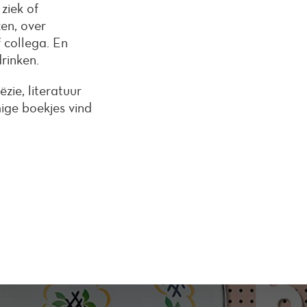
ziek of
zen, over
 collega. En
drinken.
zie, literatuur
mige boekjes vind