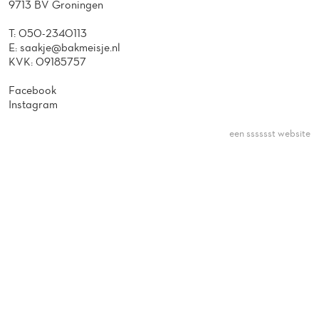
9713 BV Groningen
T:
050-2340113
E:
saakje@bakmeisje.nl
KVK: 09185757
Facebook
Instagram
een sssssst website