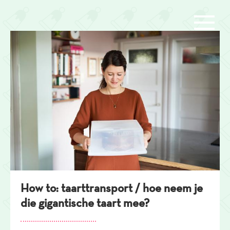
Overslaan
en
naar
de
inhoud
gaan
How to: taarttransport / hoe neem je
die gigantische taart mee?