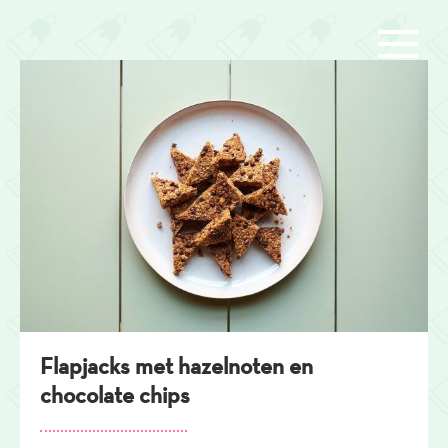
Overslaan
en
naar
de
inhoud
gaan
Flapjacks met hazelnoten en
chocolate chips