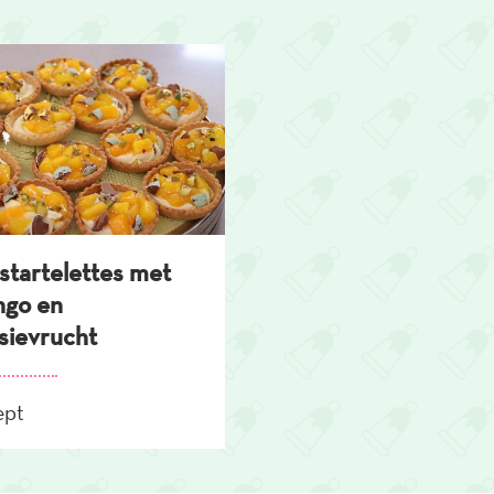
startelettes met
go en
sievrucht
ept