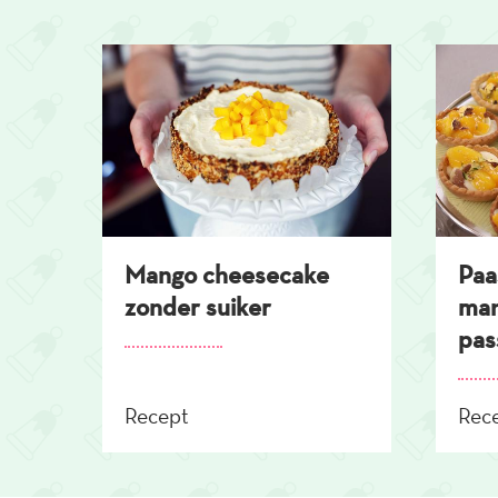
Overslaan
en
naar
de
inhoud
gaan
Mango cheesecake
Paa
zonder suiker
man
pas
Recept
Rec