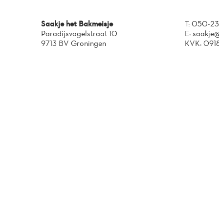
Saakje het Bakmeisje
T:
050-23
Paradijsvogelstraat 10
E:
saakje@
9713 BV Groningen
KVK: 091