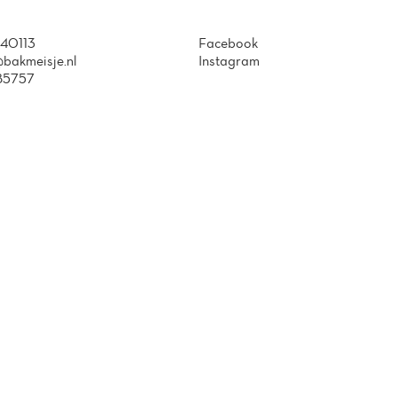
40113
Facebook
bakmeisje.nl
Instagram
85757