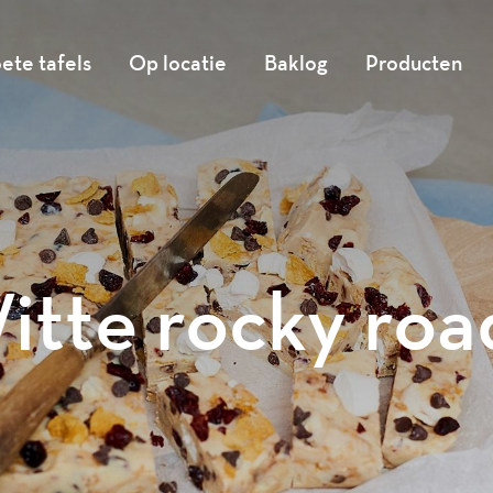
ete tafels
Op locatie
Baklog
Producten
itte rocky roa