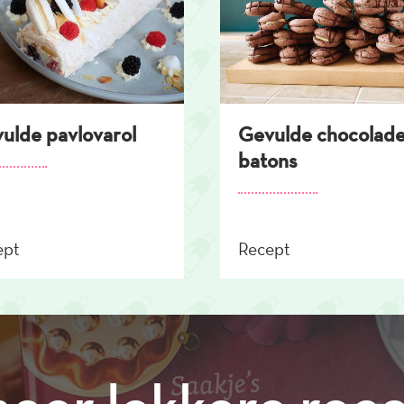
ulde pavlovarol
Gevulde chocolad
batons
ept
Recept