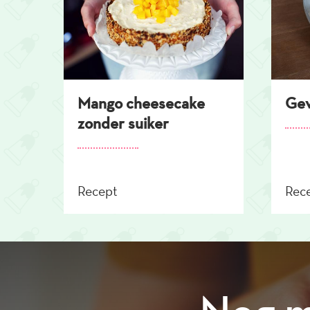
Mango cheesecake
Gev
zonder suiker
Recept
Rec