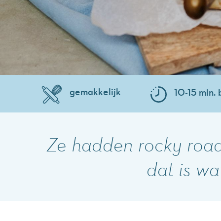
gemakkelijk
10-15 min. 
Ze hadden rocky road
dat is wat