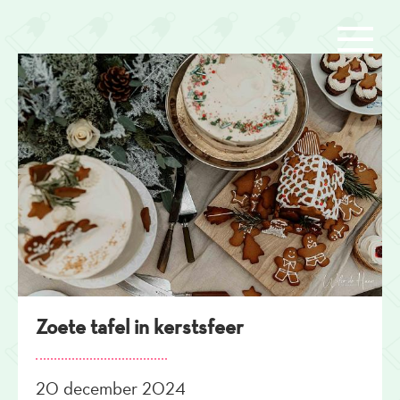
Overslaan
en
naar
de
inhoud
gaan
Zoete tafel in kerstsfeer
20 december 2024