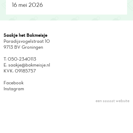
16 mei 2026
Saakje het Bakmeisje
Paradijsvogelstraat 10
9713 BV Groningen
T:
050-2340113
E:
saakje@bakmeisje.nl
KVK: 09185757
Facebook
Instagram
een sssssst website