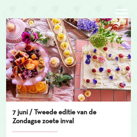
Overslaan
en
naar
de
inhoud
gaan
7 juni / Tweede editie van de
Zondagse zoete inval