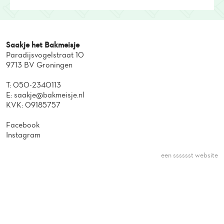
Saakje het Bakmeisje
Paradijsvogelstraat 10
9713 BV Groningen
T:
050-2340113
E:
saakje@bakmeisje.nl
KVK: 09185757
Facebook
Instagram
een sssssst website