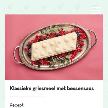
Overslaan
en
naar
de
inhoud
gaan
Klassieke griesmeel met bessensaus
Recept