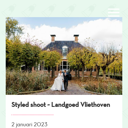
Overslaan
en
naar
de
inhoud
gaan
Styled shoot ~ Landgoed Vliethoven
2 januari 2023